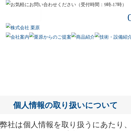
会社概要
組織図
沿革
CSR
対応エリア／拠点一覧
取引先
ゼネコン様
ビルダー・工務店様
設計事務所様
流通店様
マンションの開口部改修をご検
ガラス
サッシ
クリハラの窓 K-WINDOW
自社工場のご紹
施工実績のご紹
複層ガラスの種
最適な窓の選び
討されている方へ
お問い合わせ
個人情報の取り扱いについて
弊社は個人情報を取り扱うにあたり